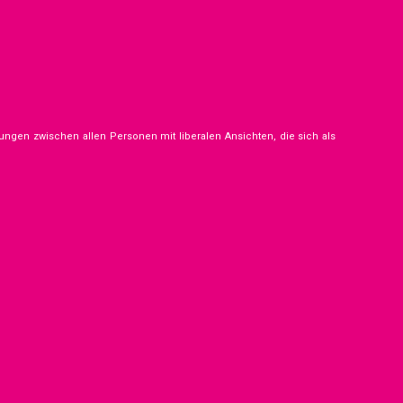
a
v
i
g
a
t
i
ngen zwischen allen Personen mit liberalen Ansichten, die sich als
o
n