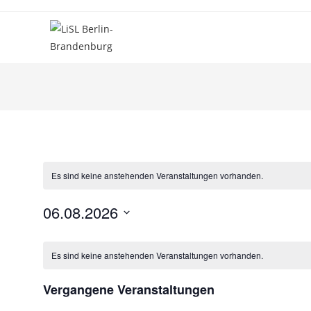
Zum
Inhalt
springen
Es sind keine anstehenden Veranstaltungen vorhanden.
06.08.2026
D
K
a
Es sind keine anstehenden Veranstaltungen vorhanden.
a
t
l
u
Vergangene Veranstaltungen
e
m