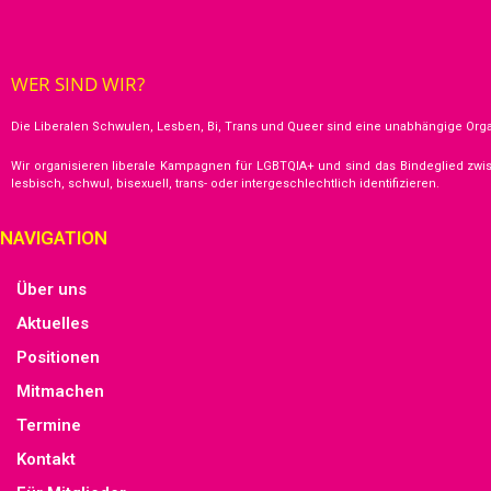
t
u
n
WER SIND WIR?
g
Die Liberalen Schwulen, Lesben, Bi, Trans und Queer sind eine unabhängige Orga
e
n
Wir organisieren liberale Kampagnen für LGBTQIA+ und sind das Bindeglied zwi
lesbisch, schwul, bisexuell, trans- oder intergeschlechtlich identifizieren.
NAVIGATION
Über uns
Aktuelles
Positionen
Mitmachen
Termine
Kontakt