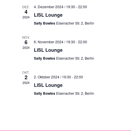
w
n
4. Dezember 2024 / 19:30
-
22:00
DEZ.
ä
4
d
LiSL Lounge
2024
h
e
Sally Bowles
Eisenacher Str. 2, Berlin
l
r
e
v
NOV.
n
6
6. November 2024 / 19:30
-
22:00
o
.
2024
LiSL Lounge
n
Sally Bowles
Eisenacher Str. 2, Berlin
V
e
OKT.
2
r
2. Oktober 2024 / 19:30
-
22:00
2024
LiSL Lounge
a
n
Sally Bowles
Eisenacher Str. 2, Berlin
s
t
a
l